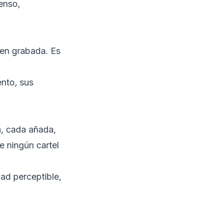
enso,
ien grabada. Es
ento, sus
a, cada añada,
e ningún cartel
dad perceptible,