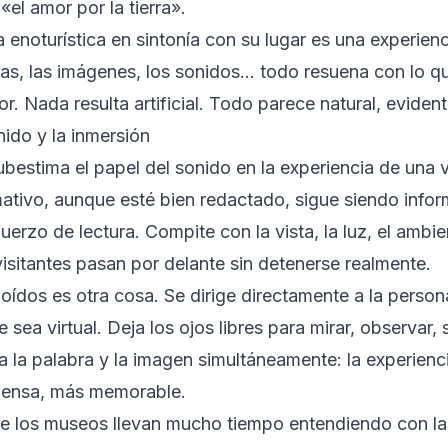
«el amor por la tierra».
 enoturística en sintonía con su lugar es una experienc
ras, las imágenes, los sonidos… todo resuena con lo que
or. Nada resulta artificial. Todo parece natural, eviden
nido y la inmersión
estima el papel del sonido en la experiencia de una vi
ativo, aunque esté bien redactado, sigue siendo inform
erzo de lectura. Compite con la vista, la luz, el ambien
isitantes pasan por delante sin detenerse realmente.
oídos es otra cosa. Se dirige directamente a la person
 sea virtual. Deja los ojos libres para mirar, observar, s
 la palabra y la imagen simultáneamente: la experienc
densa, más memorable.
ue los museos llevan mucho tiempo entendiendo con las