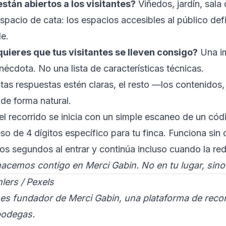
stán abiertos a los visitantes?
Viñedos, jardín, sala
spacio de cata: los espacios accesibles al público def
le.
quieres que tus visitantes se lleven consigo?
Una im
écdota. No una lista de características técnicas.
as respuestas estén claras, el resto —los contenidos, 
de forma natural.
l recorrido se inicia con un simple escaneo de un có
o de 4 dígitos específico para tu finca. Funciona sin 
os segundos al entrar y continúa incluso cuando la re
hacemos contigo en Merci Gabin. No en tu lugar, sino
lers / Pexels
 es fundador de Merci Gabin, una plataforma de reco
 bodegas.