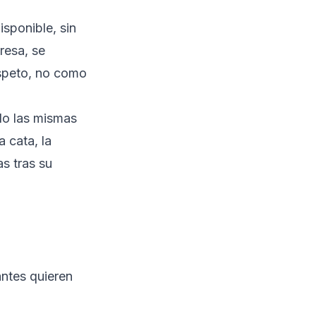
isponible, sin
resa, se
speto, no como
do las mismas
 cata, la
s tras su
antes quieren