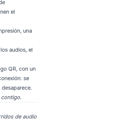
 de
inen el
presión, una
los audios, el
digo QR, con un
conexión: se
d desaparece.
 contigo.
rridos de audio