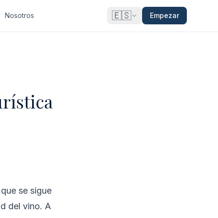
🇪🇸
Nosotros
Empezar
rística
 que se sigue
d del vino. A