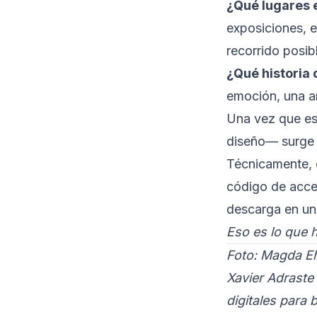
¿Qué lugares e
exposiciones, e
recorrido posib
¿Qué historia 
emoción, una an
Una vez que est
diseño— surge 
Técnicamente, e
código de acces
descarga en un
Eso es lo que 
Foto: Magda Eh
Xavier Adraste
digitales para