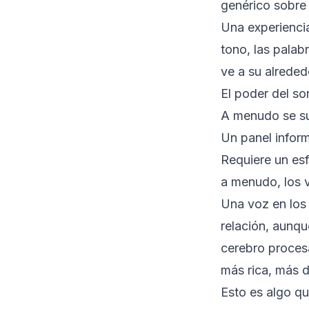
genérico sobre 
Una experiencia
tono, las palab
ve a su alreded
El poder del so
A menudo se sub
Un panel inform
Requiere un esfu
a menudo, los v
Una voz en los 
relación, aunque
cerebro procesa
más rica, más 
Esto es algo q