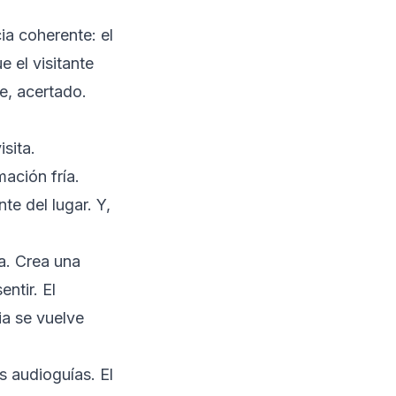
ia coherente: el
 el visitante
te, acertado.
sita.
ación fría.
te del lugar. Y,
a. Crea una
entir. El
ia se vuelve
 audioguías. El