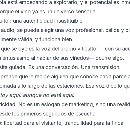
ola está empezando a explorarlo, y el potencial es inm
rque el vino ya es un universo sensorial.
ultor: una autenticidad insustituible
 audio, se puede elegir una voz profesional, cálida y b
lmente válida, y funciona bien.
que se oye es la voz del propio viticultor —con su ac
u entusiasmo al hablar de sus viñedos— ocurre algo.
sita guiada. Es una conversación. Una transmisión.
mprende que le recibe alguien que conoce cada parcel
omada a lo largo de las estaciones. Esa voz dice lo qu
toy aquí, aunque no esté aquí
.
ticidad. No es un eslogan de marketing, sino una reali
desde los primeros segundos de escucha.
 libertad para el visitante, tranquilidad para la finca