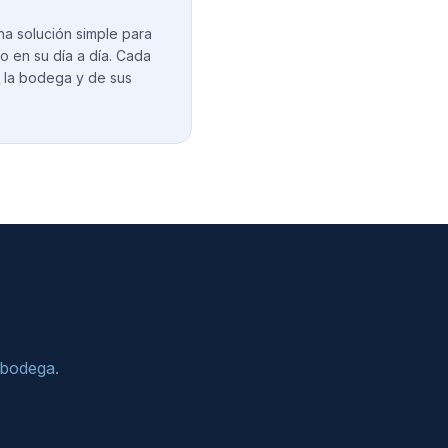
na solución simple para
o en su día a día. Cada
de la bodega y de sus
 bodega.