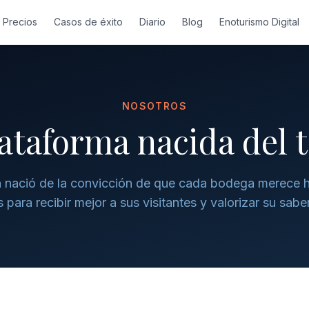
Precios
Casos de éxito
Diario
Blog
Enoturismo Digital
NOSOTROS
ataforma nacida del 
 nació de la convicción de que cada bodega merece 
 para recibir mejor a sus visitantes y valorizar su sabe