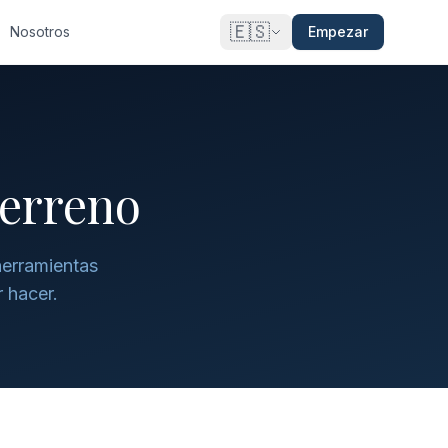
🇪🇸
Nosotros
Empezar
terreno
herramientas
r hacer.