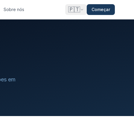
🇵🇹
Sobre nós
Começar
ões em