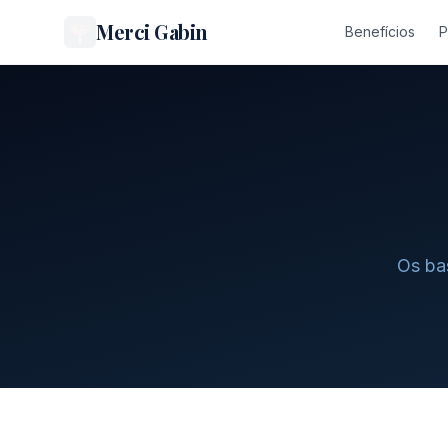
Merci Gabin
Benefícios
P
Os ba