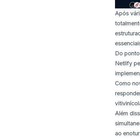
Após vári
totalmen
estrutura
essenciai
Do ponto 
Netlify p
implemen
Como novi
responder
vitiviníco
Além diss
simultane
ao enotur