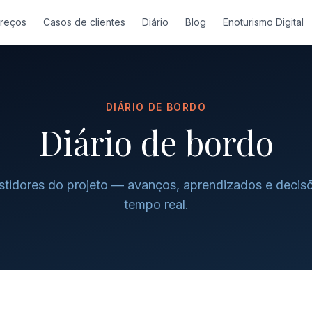
reços
Casos de clientes
Diário
Blog
Enoturismo Digital
DIÁRIO DE BORDO
Diário de bordo
stidores do projeto — avanços, aprendizados e decis
tempo real.