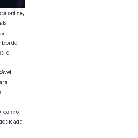
tá online,
ais
as
e bordo.
nd e
ável.
ara
r
forçando
 dedicada