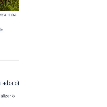
e a linha
do
u adoro)
alizar o