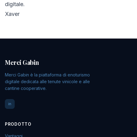
digitale.
Xaver
Merci Gabin
Merci Gabin è la piattaforma di enoturismo
digitale dedicata alle tenute vinicole e alle
cantine cooperative.
in
PRODOTTO
Vantaggi